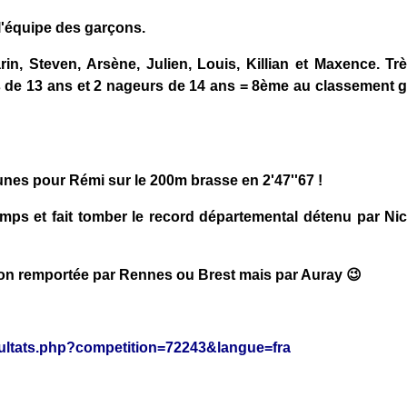
'équipe des garçons.
rin, Steven, Arsène, Julien, Louis, Killian et Maxence. Trè
de 13 ans et 2 nageurs de 14 ans = 8ème au classement g
unes pour Rémi sur le 200m brasse en 2'47''67 !
temps et fait tomber le record départemental détenu par N
 non remportée par Rennes ou Brest mais par Auray 😉
esultats.php?competition=72243&langue=fra