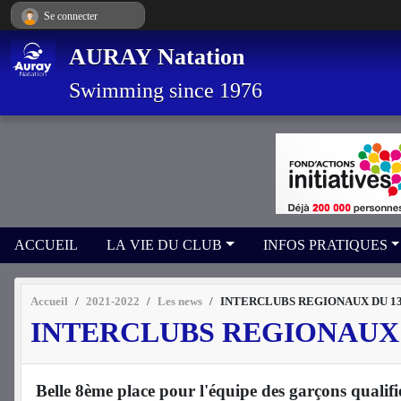
Panneau de gestion des cookies
Se connecter
AURAY Natation
Swimming since 1976
ACCUEIL
LA VIE DU CLUB
INFOS PRATIQUES
Accueil
2021-2022
Les news
INTERCLUBS REGIONAUX DU 13/
INTERCLUBS REGIONAUX D
Belle 8ème place pour l'équipe des garçons qualif