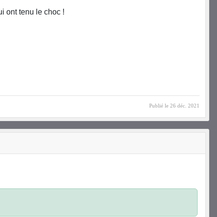
i ont tenu le choc !
Publié le
26 déc. 2021