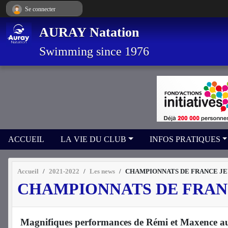
Panneau de gestion des cookies
Se connecter
AURAY Natation
Swimming since 1976
ACCUEIL
LA VIE DU CLUB
INFOS PRATIQUES
Accueil
2021-2022
Les news
CHAMPIONNATS DE FRANCE JE
CHAMPIONNATS DE FRAN
Magnifiques performances de Rémi et Maxence