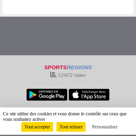
SPORTS
REGIONS
121672
visites
Charte cookies
Gestion des cookies
Ce site utilise des cookies et vous donne le contrôle sur ceux que
Informations légales
Signaler un contenu inapproprié
vous souhaitez activer
Tout accepter
Tout refuser
Personnaliser
Envie de participer ?
Connexion