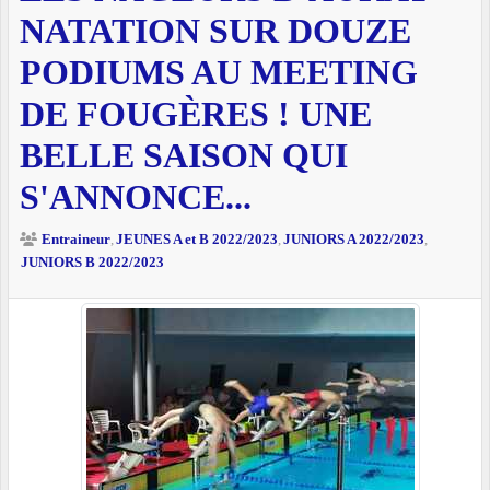
NATATION SUR DOUZE
PODIUMS AU MEETING
DE FOUGÈRES ! UNE
BELLE SAISON QUI
S'ANNONCE...
Entraineur
JEUNES A et B 2022/2023
JUNIORS A 2022/2023
JUNIORS B 2022/2023