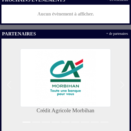
Aucun évènement à afficher.
PARTENAIRES
+ de partenaires
Précedent
Suiv
Crédit Agricole Morbihan