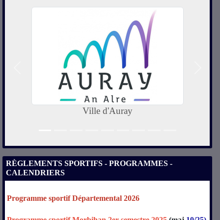
Précedent
Suivan
Crédit Agricole Morbihan
RÈGLEMENTS SPORTIFS - PROGRAMMES -
CALENDRIERS
Programme sportif Départemental 2026
Programme sportif Morbihan 2er semestre 2025
(maj
10/25)