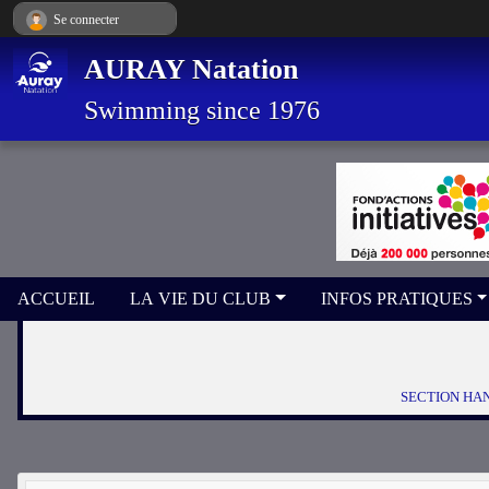
Panneau de gestion des cookies
Se connecter
AURAY Natation
Swimming since 1976
ACCUEIL
LA VIE DU CLUB
INFOS PRATIQUES
SECTION HA