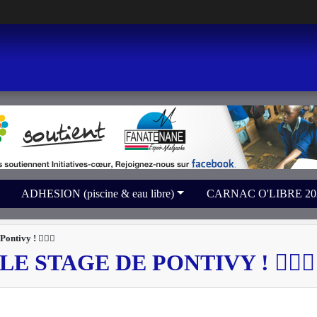
ADHESION (piscine & eau libre)
CARNAC O'LIBRE 2026 
ntivy ! 🏊‍♂️✨
 STAGE DE PONTIVY ! 🏊‍♂️✨