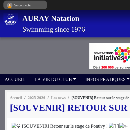
Panneau de gestion des cookies
Se connecter
AURAY Natation
Swimming since 1976
ACCUEIL
LA VIE DU CLUB
INFOS PRATIQUES
Accueil
2025-2026
Les news
[SOUVENIR] Retour sur le stage de Po
[SOUVENIR] RETOUR SUR LE
[SOUVENIR] Retour sur le stage de Pontivy !