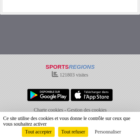
SPORTS
REGIONS
121803
visites
Charte cookies
Gestion des cookies
Informations légales
Signaler un contenu inapproprié
Ce site utilise des cookies et vous donne le contrôle sur ceux que
vous souhaitez activer
Tout accepter
Tout refuser
Personnaliser
Envie de participer ?
Connexion