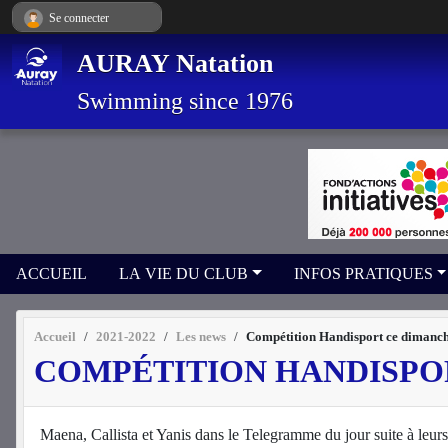
Panneau de gestion des cookies
Se connecter
AURAY Natation
Swimming since 1976
ACCUEIL
LA VIE DU CLUB
INFOS PRATIQUES
Accueil
2021-2022
Les news
Compétition Handisport ce dimanch
COMPÉTITION HANDISPO
Maena, Callista et Yanis dans le Telegramme du jour suite à leu