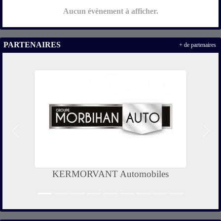
Aucun évènement à afficher.
PARTENAIRES
+ de partenaires
Précedent
Suiv
KERMORVANT Automobiles